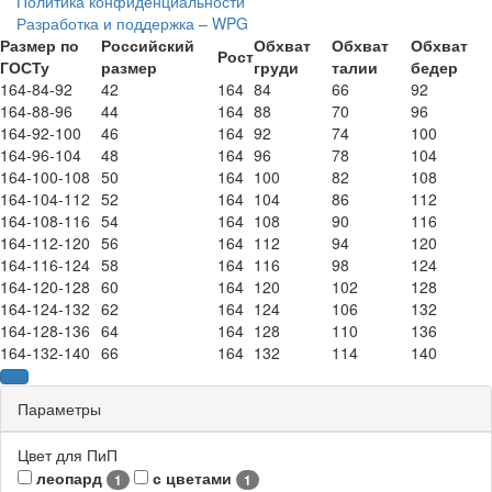
Политика конфиденциальности
Разработка и поддержка – WPG
Размер по
Российский
Обхват
Обхват
Обхват
Рост
ГОСТу
размер
груди
талии
бедер
164-84-92
42
164
84
66
92
164-88-96
44
164
88
70
96
164-92-100
46
164
92
74
100
164-96-104
48
164
96
78
104
164-100-108
50
164
100
82
108
164-104-112
52
164
104
86
112
164-108-116
54
164
108
90
116
164-112-120
56
164
112
94
120
164-116-124
58
164
116
98
124
164-120-128
60
164
120
102
128
164-124-132
62
164
124
106
132
164-128-136
64
164
128
110
136
164-132-140
66
164
132
114
140
Параметры
Цвет для ПиП
леопард
с цветами
1
1